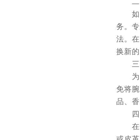
二、
如果
务。专
法。在
换新的
三、
为了
免将腕
品、香
四、
在使
或皮革