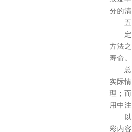
分的清
五、
定期
方法之
寿命。
总之
实际情
理；而
用中注
以上
彩内容