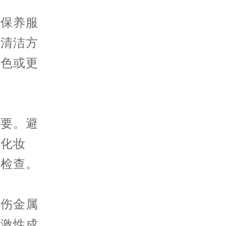
保养服
的清洁方
上色或更
要。避
与化妆
和检查。
伤金属
刺激性成