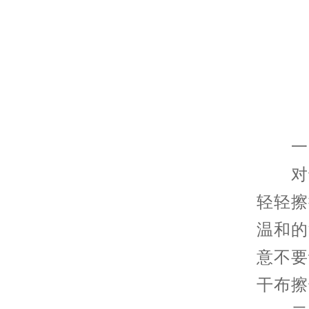
一、
对于
轻轻擦
温和的
意不要
干布擦