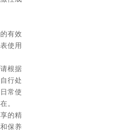
的有效
腕表使用
请根据
可自行处
在日常使
所在。
分享的精
护和保养