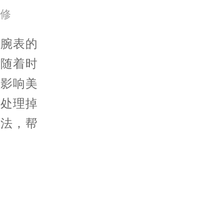
修
腕表的
，随着时
，影响美
善处理掉
办法，帮