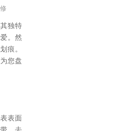
修
其独特
喜爱。然
些划痕。
将为您盘
表表面
表带，去