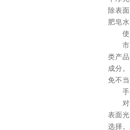
除表面
肥皂水
使用
市面
类产品
成分。
免不当
手工
对于
表面光
选择。