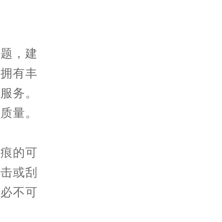
题，建
店拥有丰
复服务。
务质量。
痕的可
撞击或刮
是必不可