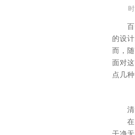
时
百达
的设计
而，随
面对这
点几种
清洁
在尝
干净无