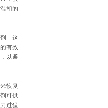
用温和的
剂。这
质的有效
作，以避
来恢复
磨剂可供
用力过猛