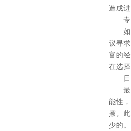
造成进
专业
如果
议寻求
富的经
在选择
日常
最后
能性，
擦。此
少的。