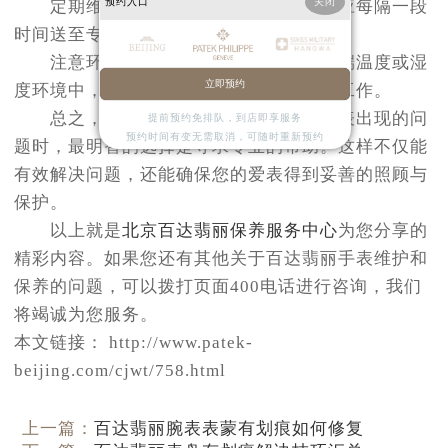
预约入口
关闭
定期维护：即使不经常佩戴手表，也应每隔一段
时间送至专业维修点进行检查和保养。
注意环境因素：避免让手表暴露在极端温度或湿
立即预约
度环境中，这些都可能影响到机芯的正常工作。
总之，在面对百达翡丽或其他高端腕表出现的问
提前预约免排队，到店即享服务
预约时间有变无需取消，可随时重新预约
题时，最明智的选择是寻求专业的帮助。这样不仅能
有效解决问题，还能确保您的爱表得到妥善的照顾与
保护。
以上就是
北京百达翡丽保养服务中心
为您分享的
精彩内容。如果您还有其他关于百达翡丽手表维护和
保养的问题，可以拨打页面400电话进行咨询，我们
将竭诚为您服务。
本文链接： http://www.patek-
beijing.com/cjwt/758.html
上一篇：
百达翡丽腕表表蒙有划痕如何修复