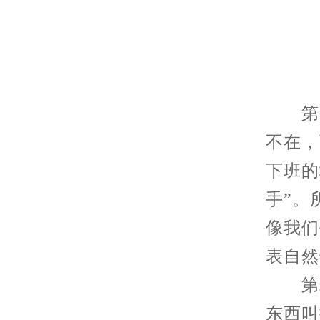
第一
不在，
下班的
手”。
像我们
表自然
第二
东西叫