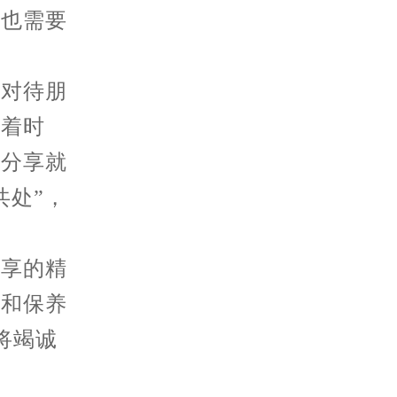
表也需要
对待朋
录着时
的分享就
共处”，
分享的精
护和保养
将竭诚