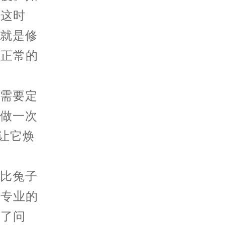
。这时
也就是修
到正常的
需要定
表做一次
让它焕
比兔子
给专业的
出了问