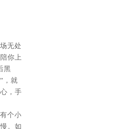
场无处
天陪你上
后黑
”，就
的心，手
有个小
快慢。如