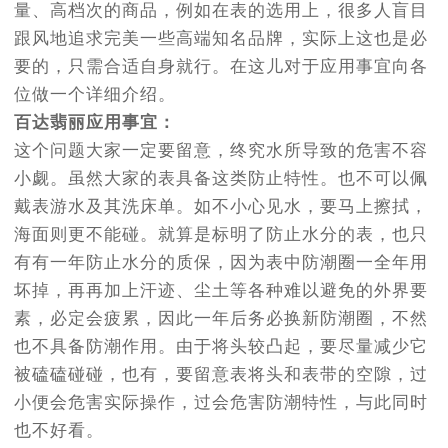
量、高档次的商品，例如在表的选用上，很多人盲目
跟风地追求完美一些高端知名品牌，实际上这也是必
要的，只需合适自身就行。在这儿对于应用事宜向各
位做一个详细介绍。
百达翡丽应用事宜：
这个问题大家一定要留意，终究水所导致的危害不容
小觑。虽然大家的表具备这类防止特性。也不可以佩
戴表游水及其洗床单。如不小心见水，要马上擦拭，
海面则更不能碰。就算是标明了防止水分的表，也只
有有一年防止水分的质保，因为表中防潮圈一全年用
坏掉，再再加上汗迹、尘土等各种难以避免的外界要
素，必定会疲累，因此一年后务必换新防潮圈，不然
也不具备防潮作用。由于将头较凸起，要尽量减少它
被磕磕碰碰，也有，要留意表将头和表带的空隙，过
小便会危害实际操作，过会危害防潮特性，与此同时
也不好看。