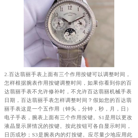
2.百达翡丽手表上面有三个作用按键可以调整时间，
怎样根据腕表作用按键调整时间，如果你看到你的百
达翡丽手表不允许修补时，不允许百达翡丽机械手表
日期，百达翡丽手表怎样调整时间？假如您的百达翡
丽手表这是一个五作用（钟头，分钟，秒，月，日）
电子手表，腕表上面有三个作用按键。S1是用以更改
液晶显示屏情况的按键。按此按钮可各自显示时间，
日历或秒；S3是腕表内的灯按键。应尽量少地应用此