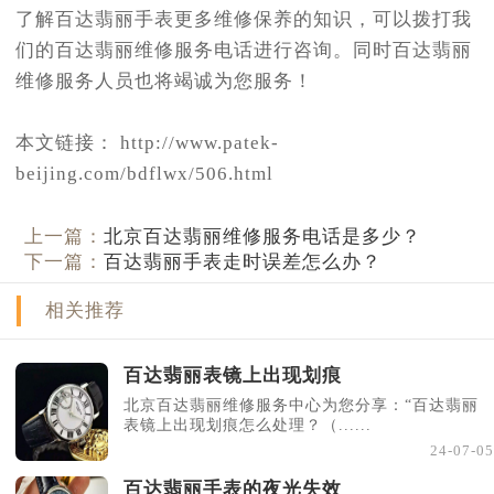
了解百达翡丽手表更多维修保养的知识，可以拨打我
们的百达翡丽维修服务电话进行咨询。同时百达翡丽
维修服务人员也将竭诚为您服务！
本文链接： http://www.patek-
beijing.com/bdflwx/506.html
上一篇：
北京百达翡丽维修服务电话是多少？
下一篇：
百达翡丽手表走时误差怎么办？
相关推荐
百达翡丽表镜上出现划痕
北京百达翡丽维修服务中心为您分享：“百达翡丽
表镜上出现划痕怎么处理？（......
24-07-05
百达翡丽手表的夜光失效